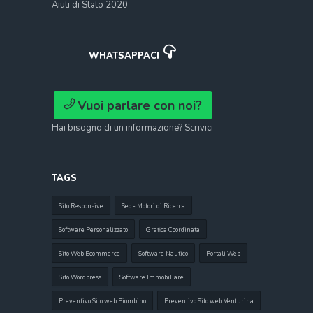
Aiuti di Stato 2020
WHATSAPPACI
Vuoi parlare con noi?
Hai bisogno di un informazione? Scrivici
TAGS
Sito Responsive
Seo - Motori di Ricerca
Software Personalizzato
Grafica Coordinata
Sito Web Ecommerce
Software Nautico
Portali Web
Sito Wordpress
Software Immobiliare
Preventivo Sito web Piombino
Preventivo Sito web Venturina