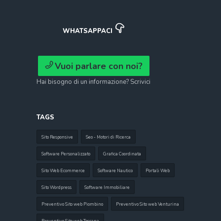
WHATSAPPACI
Vuoi parlare con noi?
Hai bisogno di un informazione? Scrivici
TAGS
Sito Responsive
Seo - Motori di Ricerca
Software Personalizzato
Grafica Coordinata
Sito Web Ecommerce
Software Nautico
Portali Web
Sito Wordpress
Software Immobiliare
Preventivo Sito web Piombino
Preventivo Sito web Venturina