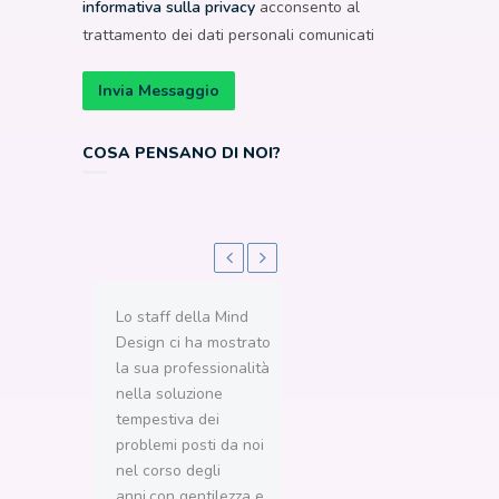
informativa sulla privacy
acconsento al
trattamento dei dati personali comunicati
COSA PENSANO DI NOI?
Lo staff della Mind
“ Siamo clienti della
Design ci ha mostrato
Mind Design da
la sua professionalità
moltissimi anni ( dal
nella soluzione
2003 ), abbiamo
tempestiva dei
sempre trovato dei
problemi posti da noi
validi interlocutori,
nel corso degli
sempre pronti a
anni,con gentilezza e
fornire soluzioni e