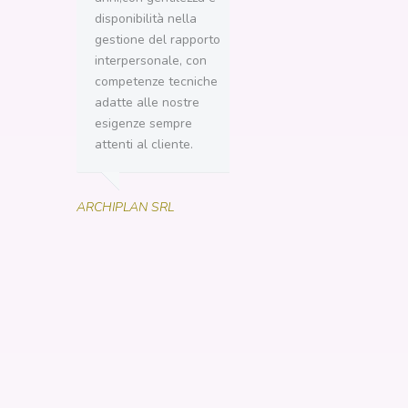
disponibilità nella
suggerimenti , aperti
gestione del rapporto
alle innovazioni e in
interpersonale, con
grado di ascoltare le
competenze tecniche
problematiche del
adatte alle nostre
cliente cercando
esigenze sempre
sempre di trovare la
attenti al cliente.
migliore soluzione.
Cortesia, preparazio
e disponibilità. "
ARCHIPLAN SRL
Eden Imobiliare